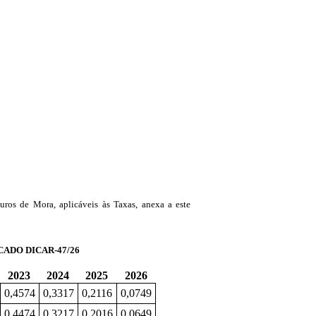
uros de Mora, aplicáveis às Taxas, anexa a este
CADO DICAR-47/26
2023
2024
2025
2026
0,4574
0,3317
0,2116
0,0749
0,4474
0,3217
0,2016
0,0649