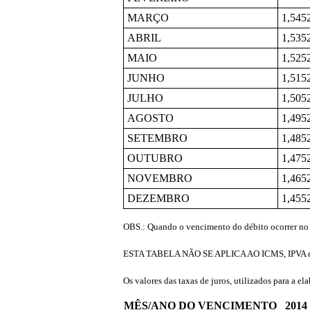
MARÇO
1,545
ABRIL
1,535
MAIO
1,525
JUNHO
1,515
JULHO
1,505
AGOSTO
1,495
SETEMBRO
1,485
OUTUBRO
1,475
NOVEMBRO
1,465
DEZEMBRO
1,455
OBS.: Quando o vencimento do débito ocorrer no ú
ESTA TABELA NÃO SE APLICA AO ICMS, IPVA 
Os valores das taxas de juros, utilizados para a el
MÊS/ANO DO VENCIMENTO
2014