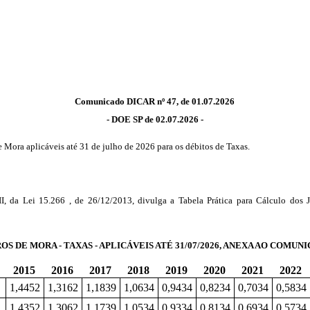
Comunicado DICAR nº 47, de 01.07.2026
- DOE SP de 02.07.2026 -
e Mora aplicáveis até 31 de julho de 2026 para os débitos de Taxas.
II, da Lei 15.266 , de 26/12/2013, divulga a Tabela Prática para Cálculo dos J
 DE MORA - TAXAS - APLICÁVEIS ATÉ 31/07/2026, ANEXA AO COMUNI
2015
2016
2017
2018
2019
2020
2021
2022
1,4452
1,3162
1,1839
1,0634
0,9434
0,8234
0,7034
0,5834
1,4352
1,3062
1,1739
1,0534
0,9334
0,8134
0,6934
0,5734