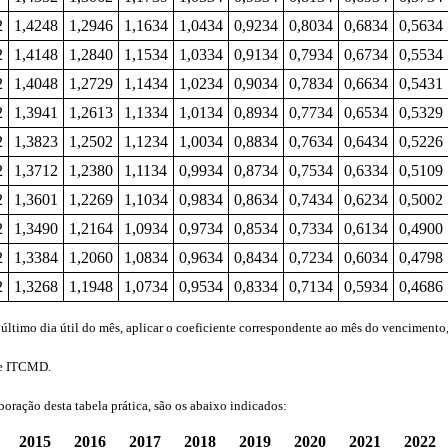
2
1,4248
1,2946
1,1634
1,0434
0,9234
0,8034
0,6834
0,5634
2
1,4148
1,2840
1,1534
1,0334
0,9134
0,7934
0,6734
0,5534
2
1,4048
1,2729
1,1434
1,0234
0,9034
0,7834
0,6634
0,5431
2
1,3941
1,2613
1,1334
1,0134
0,8934
0,7734
0,6534
0,5329
2
1,3823
1,2502
1,1234
1,0034
0,8834
0,7634
0,6434
0,5226
2
1,3712
1,2380
1,1134
0,9934
0,8734
0,7534
0,6334
0,5109
2
1,3601
1,2269
1,1034
0,9834
0,8634
0,7434
0,6234
0,5002
2
1,3490
1,2164
1,0934
0,9734
0,8534
0,7334
0,6134
0,4900
2
1,3384
1,2060
1,0834
0,9634
0,8434
0,7234
0,6034
0,4798
2
1,3268
1,1948
1,0734
0,9534
0,8334
0,7134
0,5934
0,4686
ltimo dia útil do mês, aplicar o coeficiente correspondente ao mês do vencimento
e ITCMD.
aboração desta tabela prática, são os abaixo indicados:
2015
2016
2017
2018
2019
2020
2021
2022